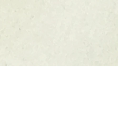
Psychotherapie
Sexual-/Paartherapie
Bild
-Freiheit in meiner Praxis